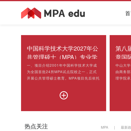
首
中国科学技术大学2027年公
第八
共管理硕士（MPA）专业学
章国
位研究生招生通知
金颁
一、项目介绍2001年中国科学技术大学成
中山大学
为全国首批24所MPA试点院校之一，正式
由商务部
开展公共管理硕士教育。MPA项目先后依托
理学院承
管理学院、公共管理学院开展教学与管理，
向发展中
办学历史悠久，良好的学术氛围、严格的教
养公共管
学管理、丰富的校友资源，使我校MPA在国
目共录取
内独树一帜。2006年中国科大以“优秀”通过
尼日利亚
国务院学位办组织的“全国首批MPA培养院
名学员，
校MPA教学合格评估”，教育品牌步入国内
政部、总
一流。中国科大MPA项目办学基本模式
上午，第
热点关注
MPA
|
最新
为“...
共管理研.