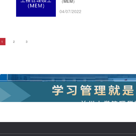
（MEM）
04/07/2022
1
2
3