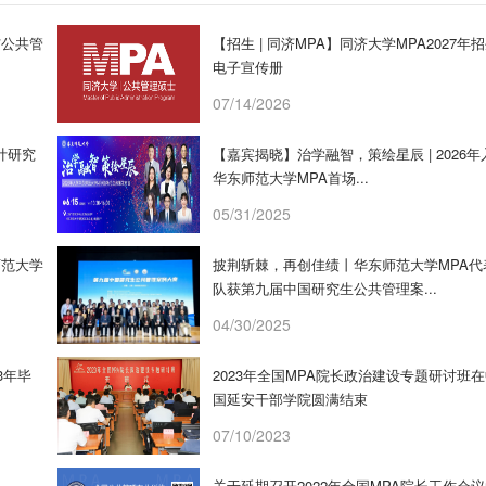
与公共管
【招生 | 同济MPA】同济大学MPA2027年
电子宣传册
07/14/2026
计研究
【嘉宾揭晓】治学融智，策绘星辰 | 2026年
华东师范大学MPA首场...
05/31/2025
师范大学
披荆斩棘，再创佳绩丨华东师范大学MPA代
队获第九届中国研究生公共管理案...
04/30/2025
3年毕
2023年全国MPA院长政治建设专题研讨班
国延安干部学院圆满结束
07/10/2023
关于延期召开2022年全国MPA院长工作会