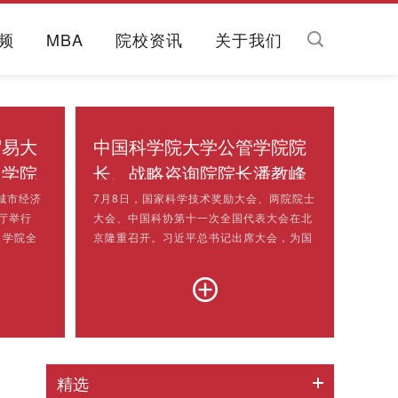
频
MBA
院校资讯
关于我们
贸易大
中国科学院大学公管学院院
理学院
长、战略咨询院院长潘教峰
暨学位
接受《焦点访谈》采访 谈向
城市经济
7月8日，国家科学技术奖励大会、两院院士
厅举行
大会、中国科协第十一次全国代表大会在北
着科技强国目标坚定迈进
。学院全
京隆重召开。习近平总书记出席大会，为国
表、辅导
家最高科学技术奖获得者等颁奖并发表重要
参加典
讲话。他充分肯定近年来我国科技事业取得
持。在校
的重大成就，深刻分析科技发展面临的形
谭覃昭
势、任务和挑战，提出一系列明确要求，为
唱响毕业离
加快实现高水平科技自立自强提供科学指
献唱《不
引。这次讲话在广大科技工作者中引发了怎
许，表达
样的反响，又如何来理解讲话的深刻内涵？
精选
科技兴则民族兴，科技强...