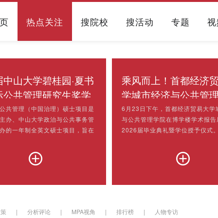
页
热点关注
搜院校
搜活动
专题
视
届中山大学碧桂园·夏书
乘风而上！首都经济
际公共管理研究生奖学
学城市经济与公共管
发仪式成功举办
举行2026届毕业典礼
公共管理（中国治理）硕士项目是
6月23日下午，首都经济贸易大学
主办、中山大学政治与公共事务管
与公共管理学院在博学楼学术报告
授予仪式
办的一年制全英文硕士项目，旨在
2026届毕业典礼暨学位授予仪式
国家推广中国政府的治理经验，培
体领导班子、系主任代表、教师代
理领域的高层次人才。2026届项
员出席典礼，2026届全体毕业生
来自埃塞俄比亚、柬埔寨、缅甸、
礼。典礼由学院党委副书记张莹主
、乌干达等13个发展中国家的28
生代表王晨曦、赵博深、陶墨初、
主要任职于外交部、国家银行、内
若，用《风·光》《那些花儿》，
统府等政府机构。2026年6月18日
别序曲。学生工作办公室全体教师
八届中山大学碧桂园·夏书章国际公
说再见》，以歌声寄寓师者不舍期
政策
|
分析评论
|
MPA视角
|
排行榜
|
人物专访
..
对毕业生的美好祝愿...