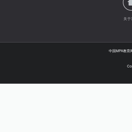
关于
中国MPA教
Co