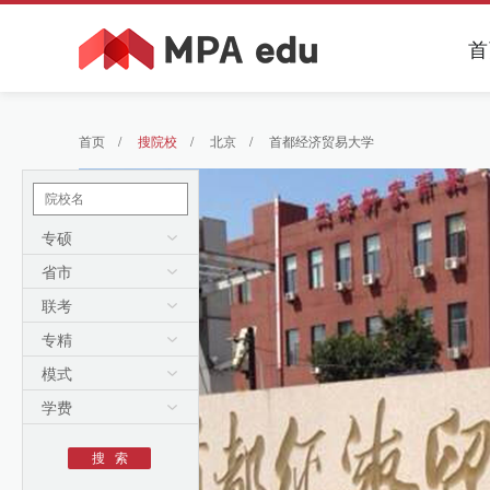
首
首页
/
搜院校
/
北京
/
首都经济贸易大学
专硕
省市
联考
专精
模式
学费