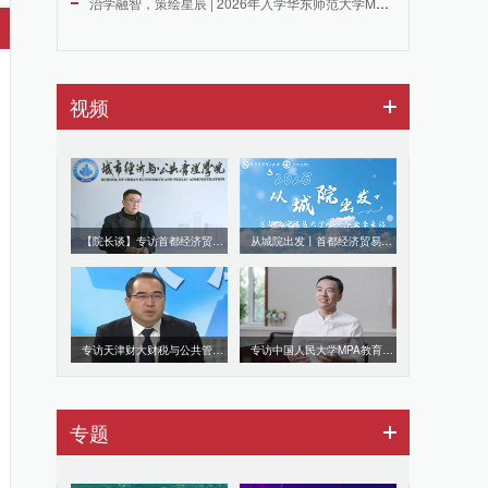
治学融智，策绘星辰 | 2026年入学华东师范大学MPA首场...
视频
【院长谈】专访首都经济贸易大学MPA麻宝斌院长
从城院出发丨首都经济贸易大学MPA毕业季采访
专访天津财大财税与公共管理学院副院长、MPA教育中心主任刘志辉
专访中国人民大学MPA教育中心负责人张书海 赵檀
专题