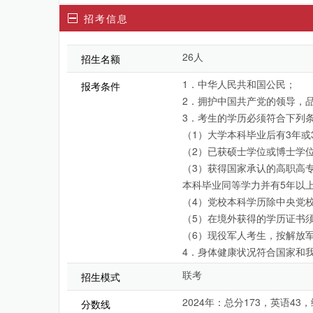
招考信息
26人
招生名额
1．中华人民共和国公民；
报考条件
2．拥护中国共产党的领导，
3．考生的学历必须符合下列
（1）大学本科毕业后有3年或
（2）已获硕士学位或博士学位
（3）获得国家承认的高职高
本科毕业同等学力并有5年以上
（4）党校本科学历除中央党
（5）在境外获得的学历证书
（6）现役军人考生，按解放
4．身体健康状况符合国家和
联考
招生模式
2024年：总分173，英语43，
分数线